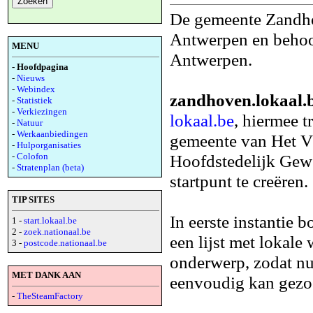
De gemeente Zandho
Antwerpen en behoor
MENU
Antwerpen.
- Hoofdpagina
-
Nieuws
-
Webindex
zandhoven.lokaal.
-
Statistiek
-
Verkiezingen
lokaal.be
, hiermee t
-
Natuur
-
Werkaanbiedingen
gemeente van Het V
-
Hulporganisaties
-
Colofon
Hoofdstedelijk Gewe
-
Stratenplan (beta)
startpunt te creëren.
TIP SITES
In eerste instantie
1 -
start.lokaal.be
2 -
zoek.nationaal.be
een lijst met lokale
3 -
postcode.nationaal.be
onderwerp, zodat nu
MET DANK AAN
eenvoudig kan gezo
-
TheSteamFactory