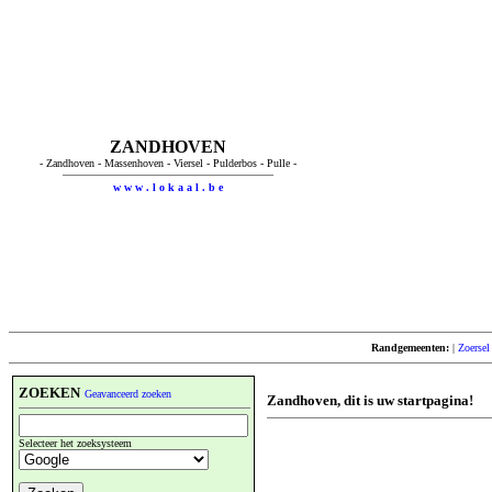
ZANDHOVEN
- Zandhoven - Massenhoven - Viersel - Pulderbos - Pulle -
w w w . l o k a a l . b e
Randgemeenten:
|
Zoersel
ZOEKEN
Geavanceerd zoeken
Zandhoven, dit is uw startpagina!
Selecteer het zoeksysteem